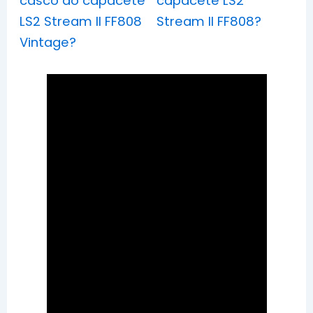
casco do capacete
capacete LS2
LS2 Stream II FF808
Stream II FF808?
Vintage?