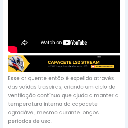
Esse ar quente então é expelido através
das saídas traseiras, criando um ciclo de
ventilação contínuo que ajuda a manter a
temperatura interna do capacete
agradável, mesmo durante longos
períodos de uso.