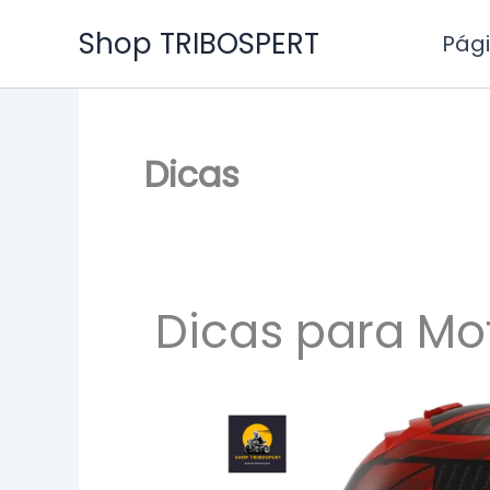
Ir
Shop TRIBOSPERT
Pági
para
o
conteúdo
Dicas
Dicas para Mot