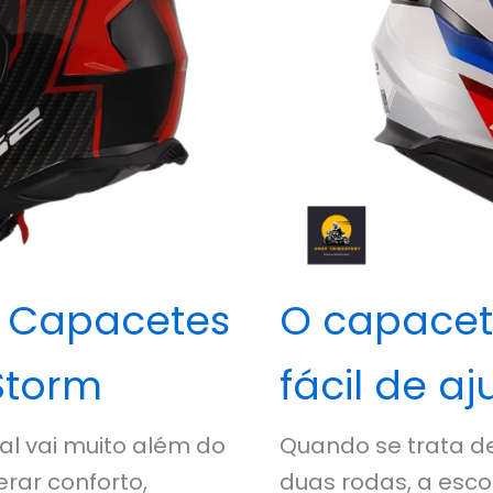
 Capacetes
O capacete
Storm
fácil de aj
al vai muito além do
Quando se trata d
erar conforto,
duas rodas, a esc