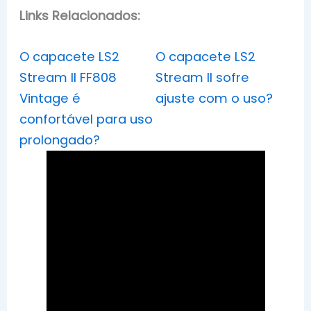
Links Relacionados:
O capacete LS2
O capacete LS2
Stream II FF808
Stream II sofre
Vintage é
ajuste com o uso?
confortável para uso
prolongado?