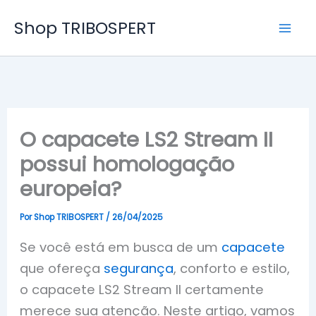
Ir
Shop TRIBOSPERT
para
o
conteúdo
O capacete LS2 Stream II
possui homologação
europeia?
Por
Shop TRIBOSPERT
/
26/04/2025
Se você está em busca de um
capacete
que ofereça
segurança
, conforto e estilo,
o capacete LS2 Stream II certamente
merece sua atenção. Neste artigo, vamos