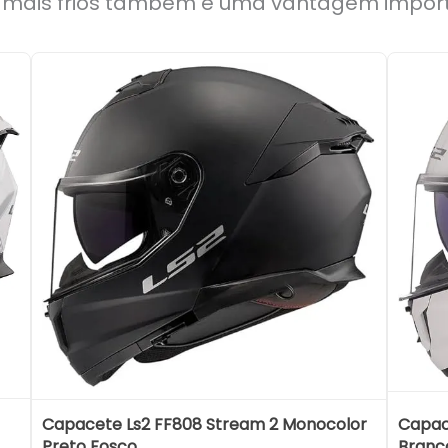
s mais frios também é uma vantagem impor
Capacete Ls2 FF808 Stream 2 Monocolor
Capac
Preto Fosco
Branc