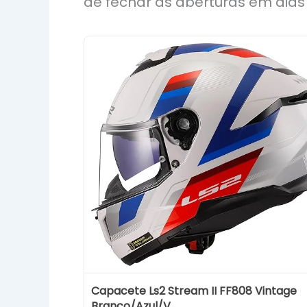
de fechar as aberturas em dia
Capacete Ls2 Stream II FF808 Vintage
Branco/Azul/V