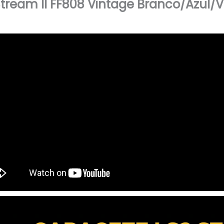
tream II FF808 Vintage Branco/Azul/V