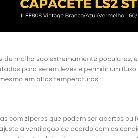
ais de malha são extremamente populares, 
etados para serem leves e permitir um fluxo
 mesmo em altas temperaturas.
s com zíperes que podem ser abertos ou f
 ajuste a ventilação de acordo com as cond