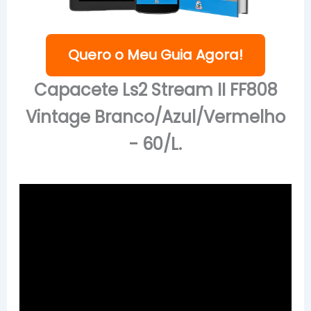
Quero o Meu Guia Agora!
Capacete Ls2 Stream II FF808
Vintage Branco/Azul/Vermelho
- 60/L.