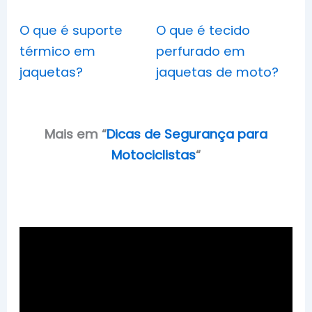
O que é suporte
O que é tecido
térmico em
perfurado em
jaquetas?
jaquetas de moto?
Mais em
“
Dicas de Segurança para
Motociclistas
“