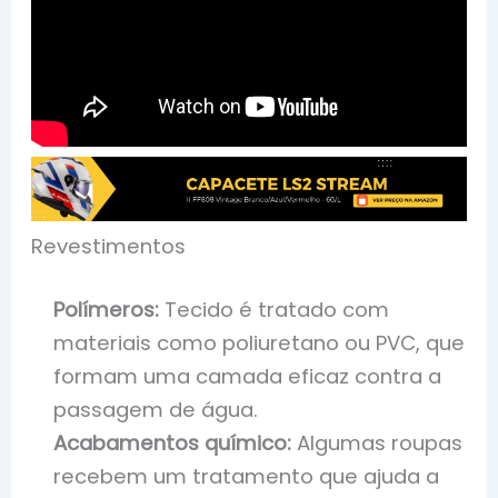
Revestimentos
Polímeros:
Tecido é tratado com
materiais como poliuretano ou PVC, que
formam uma camada eficaz contra a
passagem de água.
Acabamentos químico:
Algumas roupas
recebem um tratamento que ajuda a