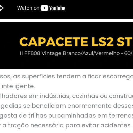
os, as superfícies tendem a ficar escorreg
inteligente.
hadores em indústrias, cozinhas ou constru
regadias se beneficiam enormemente dessas
gosta de trilhas ou caminhadas em terrenos
 a tração necessária para evitar acidentes.