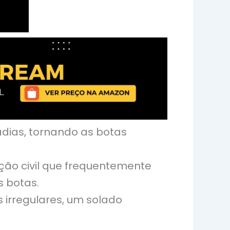
adias, tornando as botas
ção civil que frequentemente
 botas.
 irregulares, um solado