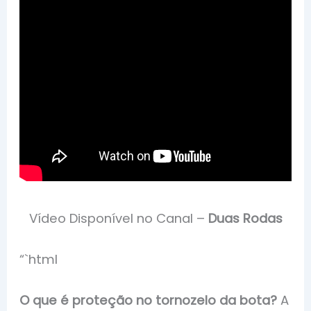
Vídeo Disponível no Canal –
Duas Rodas
“`html
O que é proteção no tornozelo da bota?
A