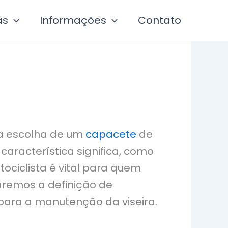
as
Informações
Contato
na escolha de um
capacete
de
racterística significa, como
ociclista é vital para quem
aremos a definição de
s para a manutenção da viseira.