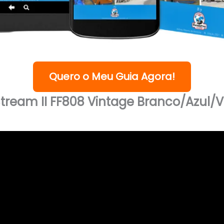
Quero o Meu Guia Agora!
tream II FF808 Vintage Branco/Azul/V