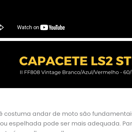
ê costuma andar de moto são fundamentais.
ê ou espelhada pode ser mais adequada. Par