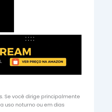
 Se você dirige principalmente
a uso noturno ou em dias