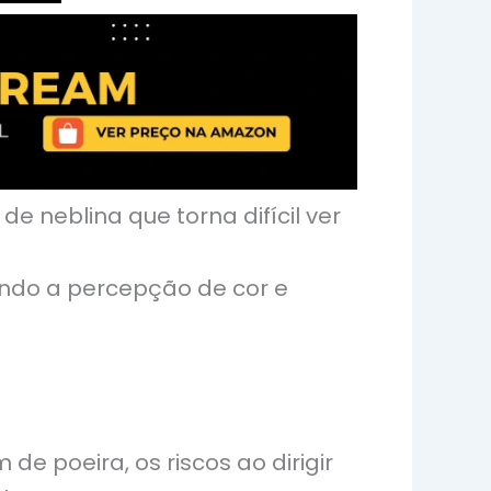
de neblina que torna difícil ver
rando a percepção de cor e
 poeira, os riscos ao dirigir