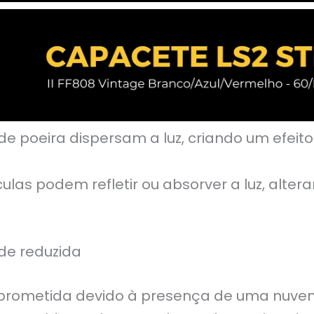
de poeira dispersam a luz, criando um efeito 
culas podem refletir ou absorver a luz, alte
ade reduzida
prometida devido à presença de uma nuvem de