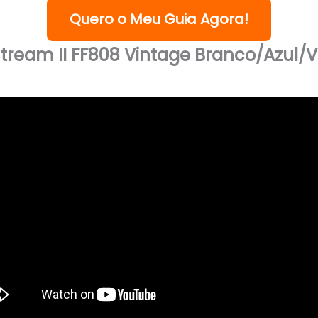
Quero o Meu Guia Agora!
tream II FF808 Vintage Branco/Azul/V