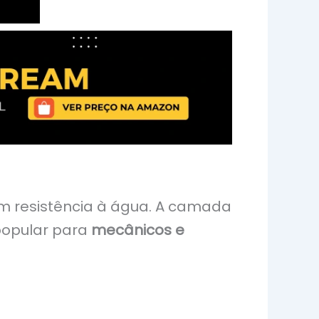
m resistência à água. A camada
popular para
mecânicos e