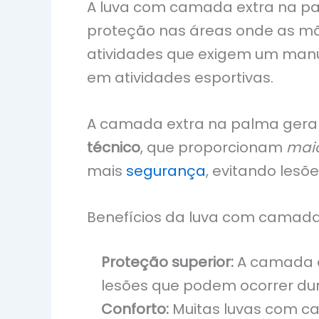
A luva com camada extra na pal
proteção nas áreas onde as mã
atividades que exigem um manu
em atividades esportivas.
A camada extra na palma geral
técnico
, que proporcionam
maio
mais
segurança
, evitando lesõ
Benefícios da luva com camada
Proteção superior:
A camada ex
lesões que podem ocorrer dur
Conforto:
Muitas luvas com c