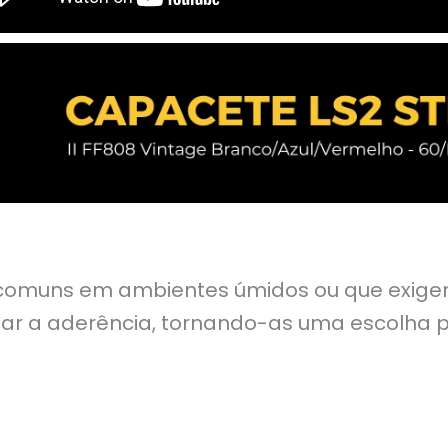
 comuns em ambientes úmidos ou que exige
ar a aderência, tornando-as uma escolha 