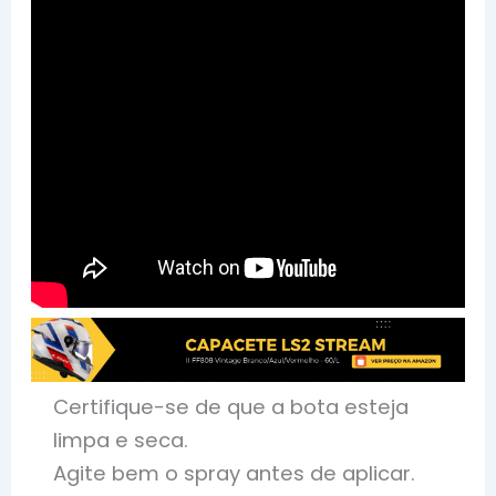
Certifique-se de que a bota esteja
limpa e seca.
Agite bem o spray antes de aplicar.