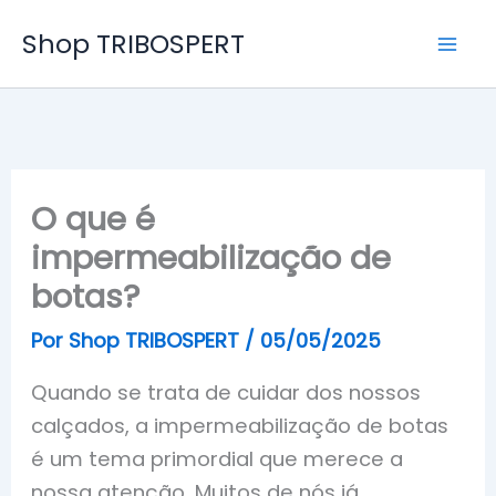
Ir
Shop TRIBOSPERT
para
o
conteúdo
O que é
impermeabilização de
botas?
Por
Shop TRIBOSPERT
/
05/05/2025
Quando se trata de cuidar dos nossos
calçados, a impermeabilização de botas
é um tema primordial que merece a
nossa atenção. Muitos de nós já