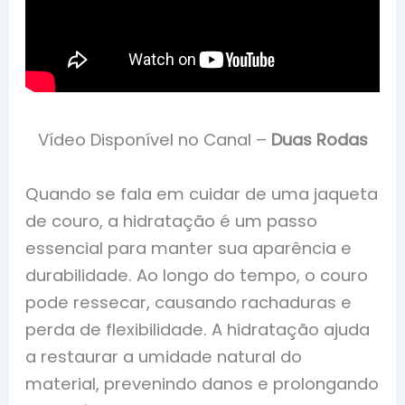
Vídeo Disponível no Canal –
Duas Rodas
Quando se fala em cuidar de uma jaqueta
de couro, a hidratação é um passo
essencial para manter sua aparência e
durabilidade. Ao longo do tempo, o couro
pode ressecar, causando rachaduras e
perda de flexibilidade. A hidratação ajuda
a restaurar a umidade natural do
material, prevenindo danos e prolongando