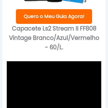
Quero o Meu Guia Agora!
Capacete Ls2 Stream II FF808
Vintage Branco/Azul/Vermelho
- 60/L.