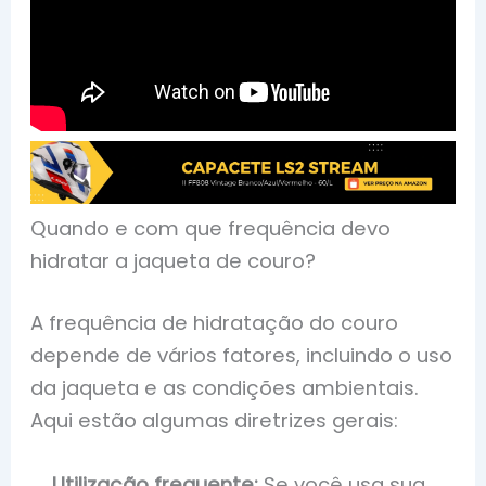
Quando e com que frequência devo
hidratar a jaqueta de couro?
A frequência de hidratação do couro
depende de vários fatores, incluindo o uso
da jaqueta e as condições ambientais.
Aqui estão algumas diretrizes gerais:
Utilização frequente:
Se você usa sua