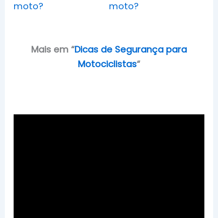
moto?
moto?
Mais em
“
Dicas de Segurança para
Motociclistas
“