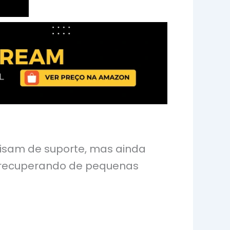
cisam de suporte, mas ainda
e recuperando de pequenas