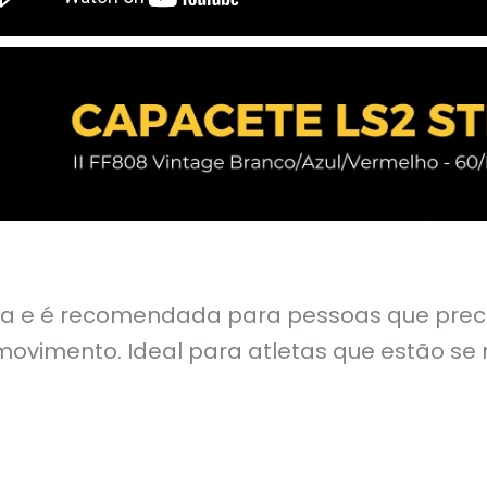
itiva e é recomendada para pessoas que pre
ovimento. Ideal para atletas que estão s