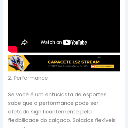
2. Performance
Se você é um entusiasta de esportes,
sabe que a performance pode ser
afetada significantemente pela
flexibilidade do calçado. Solados flexíveis