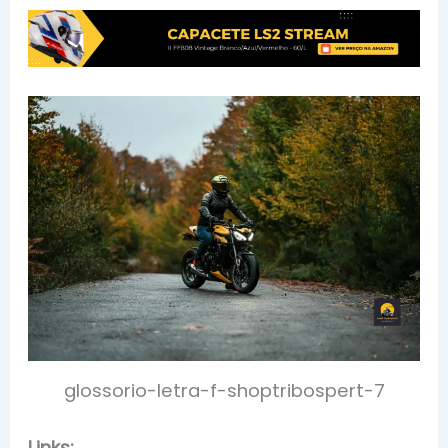
glossorio-letra-f-shoptribospert-7
Links: