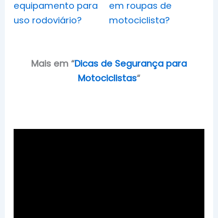
equipamento para
em roupas de
uso rodoviário?
motociclista?
Mais em
“
Dicas de Segurança para
Motociclistas
“