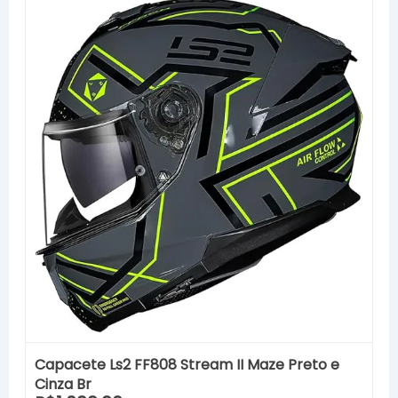
Capacete Ls2 FF808 Stream II Maze Preto e
Cinza Br