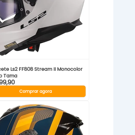
ete Ls2 FF808 Stream II Monocolor
o Tama
99,90
Comprar agora