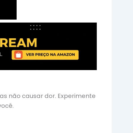
mas não causar dor. Experimente
você.