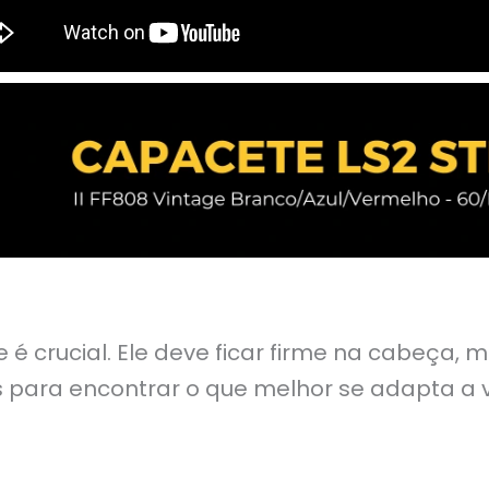
é crucial. Ele deve ficar firme na cabeça, 
 para encontrar o que melhor se adapta a 