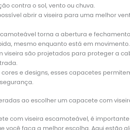
ão contra o sol, vento ou chuva.
ossível abrir a viseira para uma melhor ven
camoteável torna a abertura e fechamento d
pida, mesmo enquanto está em movimento.
viseira são projetados para proteger a cabe
trada.
 cores e designs, esses capacetes permitem 
segurança.
deradas ao escolher um capacete com visei
te com viseira escamoteável, é important
ue você faça a melhor escolha. Aqui estão a