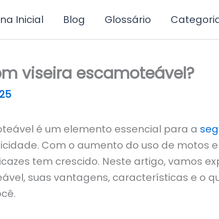
na Inicial
Blog
Glossário
Categori
om viseira escamoteável?
25
teável é um elemento essencial para a
seg
raticidade. Com o aumento do uso de motos e
azes tem crescido. Neste artigo, vamos ex
vel, suas vantagens, características e o q
ocê.