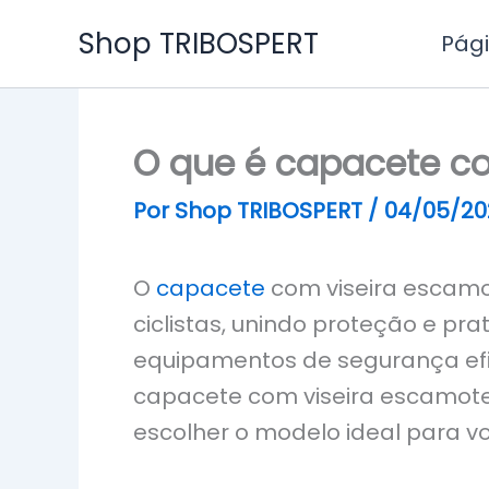
Ir
Shop TRIBOSPERT
Pági
para
o
conteúdo
O que é capacete c
Por
Shop TRIBOSPERT
/
04/05/20
O
capacete
com viseira escamo
ciclistas, unindo proteção e p
equipamentos de segurança efic
capacete com viseira escamoteá
escolher o modelo ideal para v