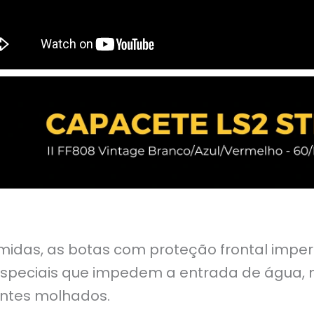
idas, as botas com proteção frontal imperm
especiais que impedem a entrada de água,
ntes molhados.