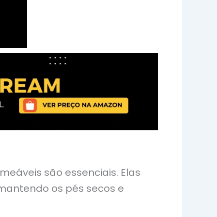
eáveis são essenciais. Elas
 mantendo os pés secos e