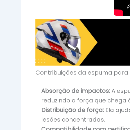
Contribuições da espuma para
Absorção de impactos:
A espu
reduzindo a força que chega 
Distribuição de força:
Ela ajud
lesões concentradas.
Compatibilidade com certific