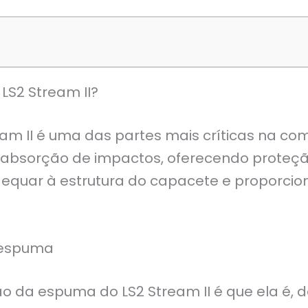
LS2 Stream II?
m II é uma das partes mais críticas na co
absorção de impactos, oferecendo proteçã
quar à estrutura do capacete e proporcion
a espuma
da espuma do LS2 Stream II é que ela é, de 