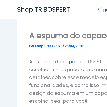
Ir
Shop TRIBOSPERT
Pági
para
o
conteúdo
A espuma do capacet
Por
Shop TRIBOSPERT
/
26/04/2025
A espuma do
capacete
LS2 Stre
escolher um capacete que combi
detalhes sobre esse modelo esp
funcionalidades, e como isso i
design da espuma em um capace
escolha ideal para você.