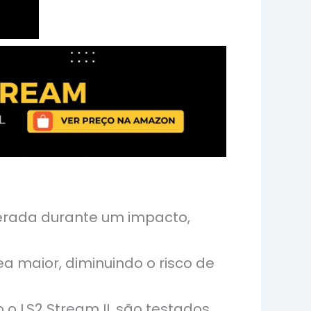
erada durante um impacto,
ea maior, diminuindo o risco de
 o LS2 Stream II, são testados