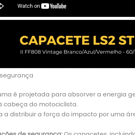
 segurança
ma é projetada para absorver a energia g
à cabeça do motociclista.
a a distribuir a força do impacto por uma ár
ações de segurança:
Os capacetes, incluindo